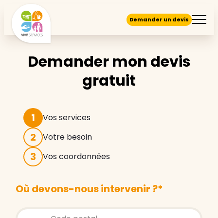
Demander un devis
Demander mon devis
gratuit
1
Vos services
2
Votre besoin
3
Vos coordonnées
Où devons-nous intervenir ?
*
Store locator global - Autocompletion
Rechercher