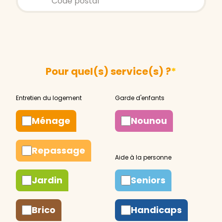
Pour quel(s) service(s) ?
*
Ménage
Nounou
Repassage
Jardin
Seniors
Brico
Handicaps