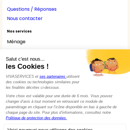
Questions / Réponses
Nous contacter
Nos services
Ménage
Repassage
Jardinage
Bricolage
Nounou
Seniors
Handicaps
© 2015 - 2026
VIVASERVICES
Tous droits réservés
Modifier vos préférences en matière de cookies