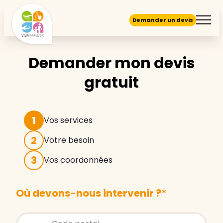
Demander un devis
Demander mon devis
gratuit
1
Vos services
2
Votre besoin
3
Vos coordonnées
Où devons-nous intervenir ?
*
Store locator global - Autocompletion
Rechercher