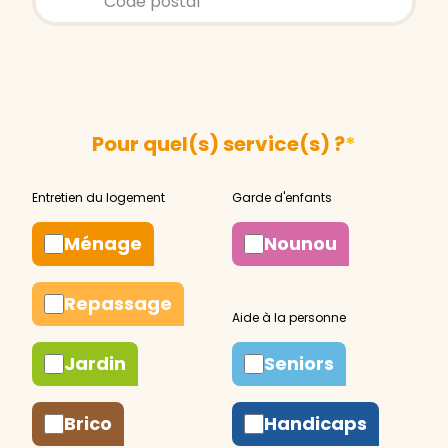
Pour quel(s) service(s) ?
*
Ménage
Nounou
Repassage
Jardin
Seniors
Brico
Handicaps