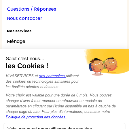
Questions / Réponses
Nous contacter
Nos services
Ménage
Repassage
Jardinage
Bricolage
Nounou
Seniors
Handicaps
© 2015 - 2026
VIVASERVICES
Tous droits réservés
Modifier vos préférences en matière de cookies