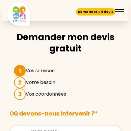
Demander un devis
Demander mon devis
gratuit
1
Vos services
2
Votre besoin
3
Vos coordonnées
Où devons-nous intervenir ?
*
Store locator global - Autocompletion
Rechercher