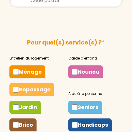
Pour quel(s) service(s) ?
*
Ménage
Nounou
Repassage
Jardin
Seniors
Brico
Handicaps