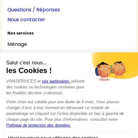
Questions / Réponses
Nous contacter
Nos services
Ménage
Repassage
Jardinage
Bricolage
Nounou
Seniors
Handicaps
© 2015 - 2026
VIVASERVICES
Tous droits réservés
Modifier vos préférences en matière de cookies