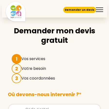
Demander un devis
Demander mon devis
gratuit
1
Vos services
2
Votre besoin
3
Vos coordonnées
Où devons-nous intervenir ?
*
Store locator global - Autocompletion
Rechercher