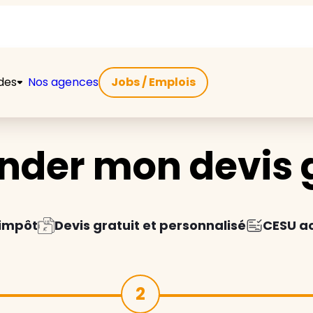
ides
Nos agences
Jobs / Emplois
der mon devis g
'impôt
Devis gratuit et personnalisé
CESU a
2