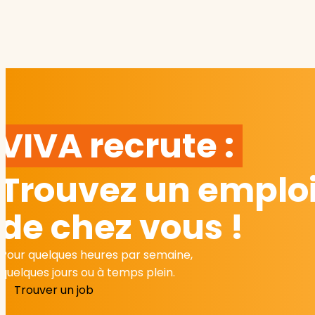
VIVA recrute :
Trouvez un emploi
de chez vous !
Pour quelques heures par semaine,
quelques jours ou à temps plein.
Trouver un job