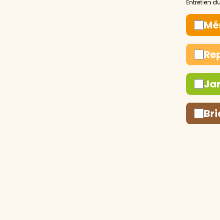
Mé
Re
Ja
Bri