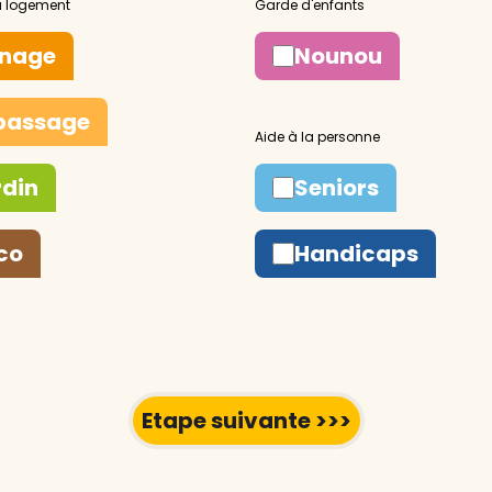
nage
Nounou
passage
rdin
Seniors
co
Handicaps