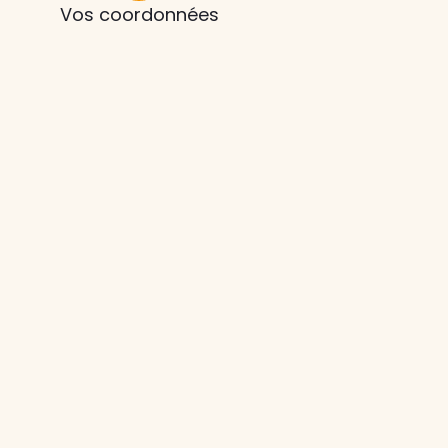
Vos coordonnées
z le
s
tre enfant
ts à
 agence