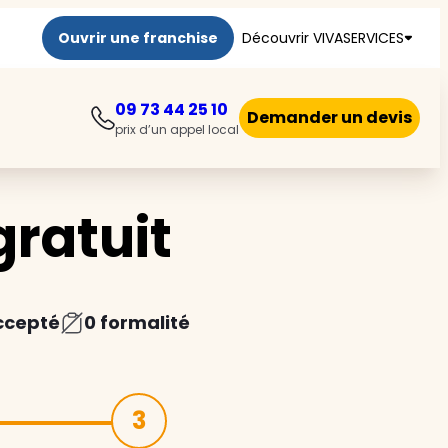
Ouvrir une franchise
Découvrir VIVASERVICES
09 73 44 25 10
Demander un devis
prix d’un appel local
ratuit
ccepté
0 formalité
3