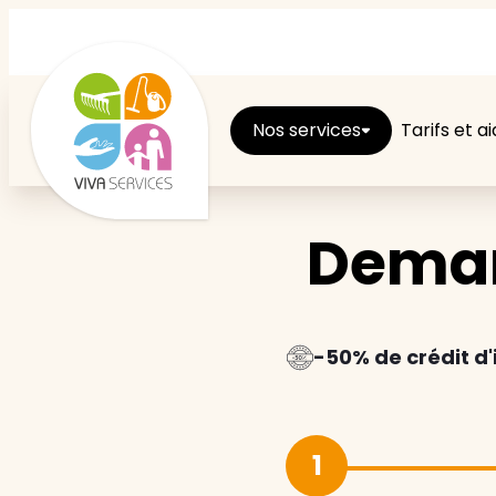
Nos services
Tarifs et a
Deman
Entretien du logement
Ménage
Repassage
-50% de crédit d
Jardin
1
Brico