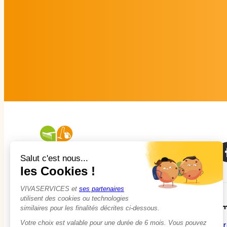
À propos
Em
Qui sommes-nous ?
Tr