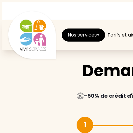
Nos services
Tarifs et a
Deman
Entretien du logement
Ménage
Repassage
-50% de crédit d
Jardin
1
Brico