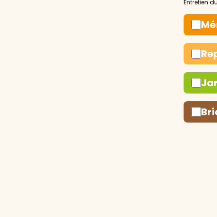
Mé
Re
Ja
Bri