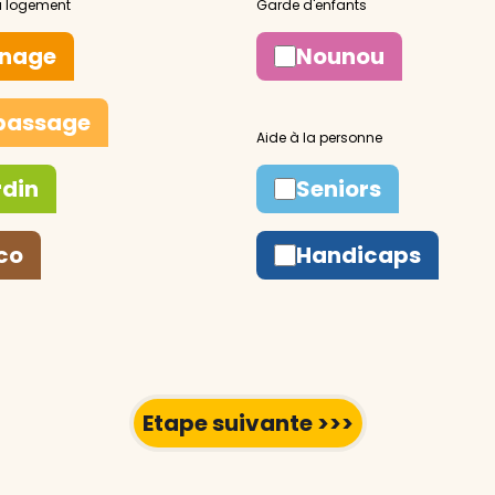
nage
Nounou
passage
rdin
Seniors
co
Handicaps