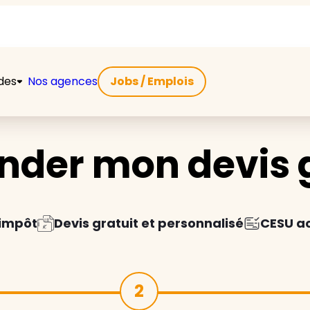
ides
Nos agences
Jobs / Emplois
der mon devis g
'impôt
Devis gratuit et personnalisé
CESU a
2