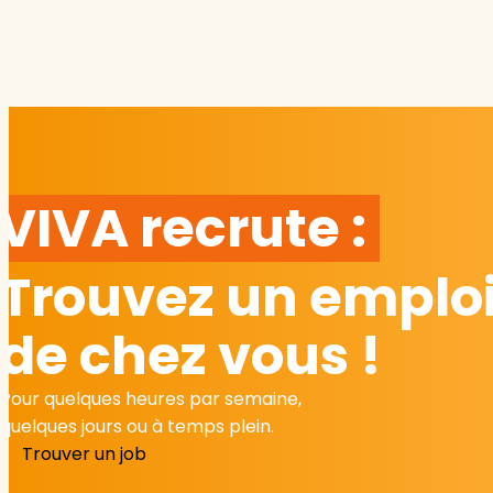
VIVA recrute :
Trouvez un emploi
de chez vous !
Pour quelques heures par semaine,
quelques jours ou à temps plein.
Trouver un job