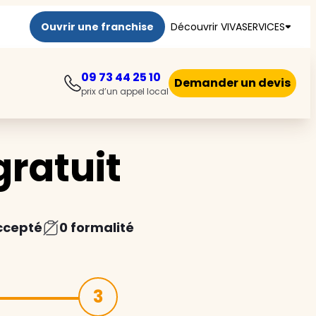
Ouvrir une franchise
Découvrir VIVASERVICES
09 73 44 25 10
Demander un devis
prix d’un appel local
ratuit
ccepté
0 formalité
3