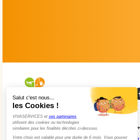
À propos
Em
Qui sommes-nous ?
Tr