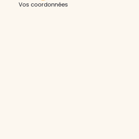
Vos coordonnées
z le
s
tre enfant
ts à
 agence