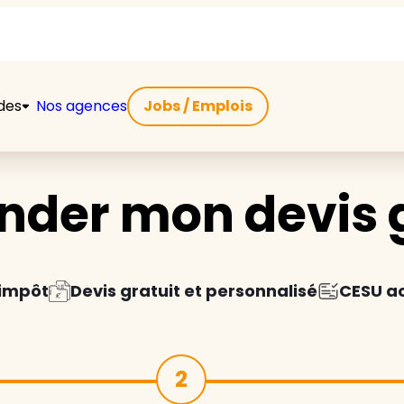
ides
Nos agences
Jobs / Emplois
der mon devis g
'impôt
Devis gratuit et personnalisé
CESU a
2