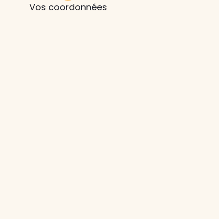
Vos coordonnées
z le
s
tre enfant
ts à
 agence