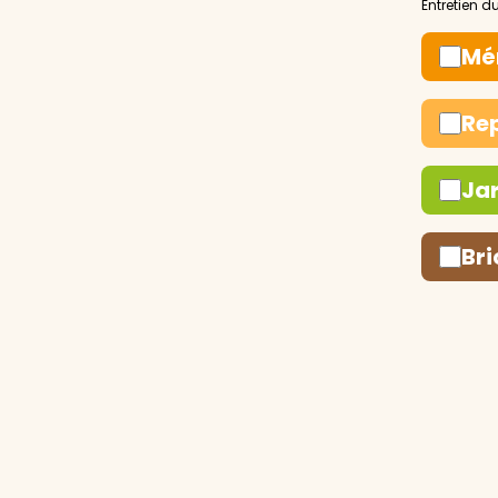
Mé
Re
Ja
Bri