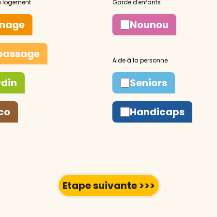
nage
Nounou
passage
rdin
Seniors
co
Handicaps