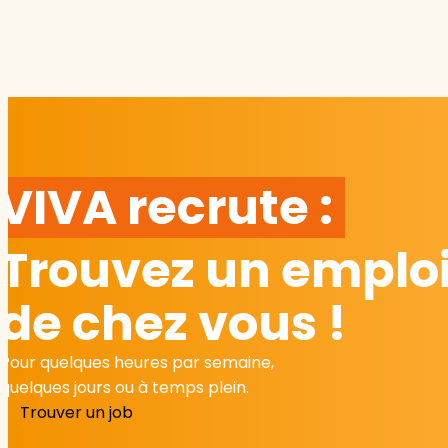
VIVA recrute :
Trouvez un emploi
de chez vous !
Pour quelques heures par semaine,
quelques jours ou à temps plein.
Trouver un job