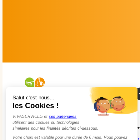
À propos
Em
Qui sommes-nous ?
Tr