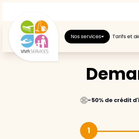
Nos services
Tarifs et a
Deman
Entretien du logement
Ménage
Repassage
-50% de crédit d
Jardin
1
Brico