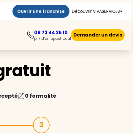
Ouvrir une franchise
Découvrir VIVASERVICES
09 73 44 25 10
Demander un devis
prix d’un appel local
ratuit
ccepté
0 formalité
3