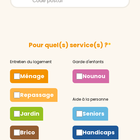
Pour quel(s) service(s) ?
*
Ménage
Nounou
Repassage
Jardin
Seniors
Brico
Handicaps