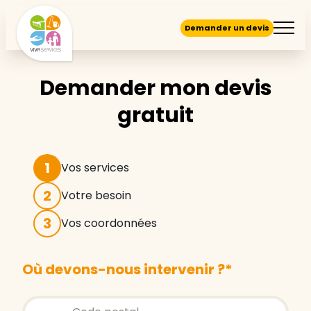
Demander un devis
Demander mon devis
gratuit
1
Vos services
2
Votre besoin
3
Vos coordonnées
Où devons-nous intervenir ?
*
Store locator global - Autocompletion
Rechercher