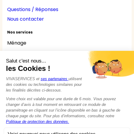
Questions / Réponses
Nous contacter
Nos services
Ménage
Repassage
Jardinage
Bricolage
Nounou
Seniors
Handicaps
© 2015 - 2026
VIVASERVICES
Tous droits réservés
Modifier vos préférences en matière de cookies