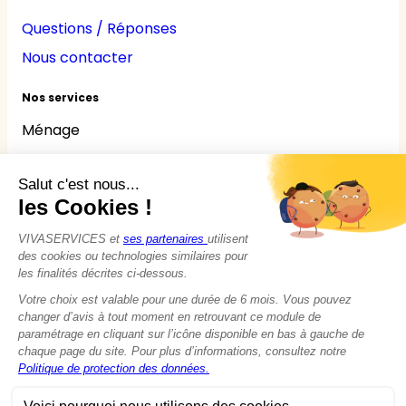
Questions / Réponses
Nous contacter
Nos services
Ménage
Repassage
Jardinage
Bricolage
Nounou
Seniors
Handicaps
© 2015 - 2026
VIVASERVICES
Tous droits réservés
Modifier vos préférences en matière de cookies