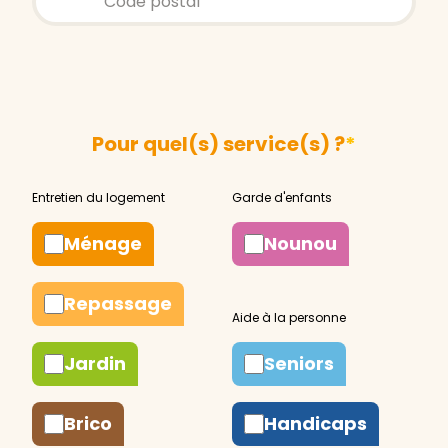
Pour quel(s) service(s) ?
*
Ménage
Nounou
Repassage
Jardin
Seniors
Brico
Handicaps