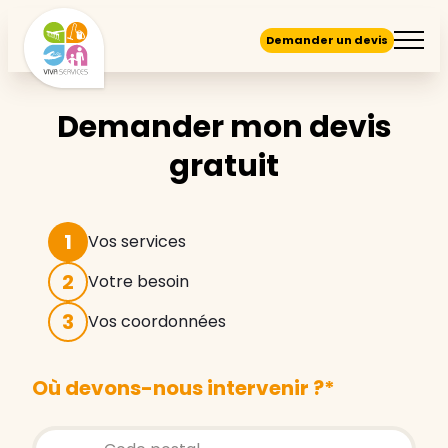
Demander un devis
Demander mon devis
gratuit
1
Vos services
2
Votre besoin
3
Vos coordonnées
Où devons-nous intervenir ?
*
Store locator global - Autocompletion
Rechercher