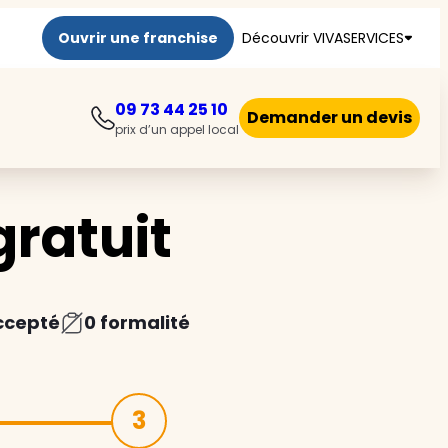
Ouvrir une franchise
Découvrir VIVASERVICES
09 73 44 25 10
Demander un devis
prix d’un appel local
ratuit
ccepté
0 formalité
3