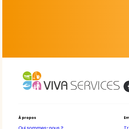
À propos
Em
Qui sommes-nous ?
Tr