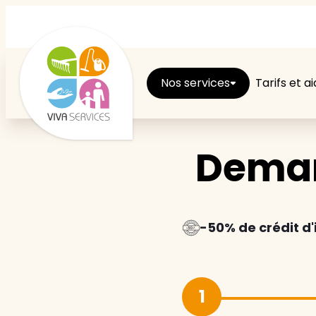
Nos services
Tarifs et a
Deman
Entretien du logement
Ménage
Repassage
-50% de crédit d
Jardin
1
Brico