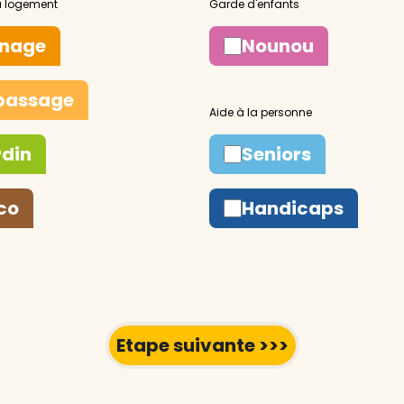
nage
Nounou
passage
rdin
Seniors
co
Handicaps