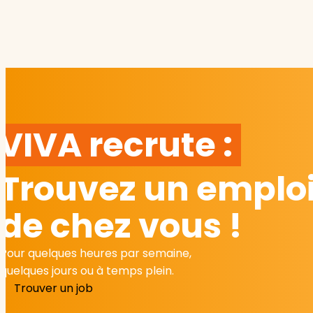
VIVA recrute :
Trouvez un emploi
de chez vous !
Pour quelques heures par semaine,
quelques jours ou à temps plein.
Trouver un job