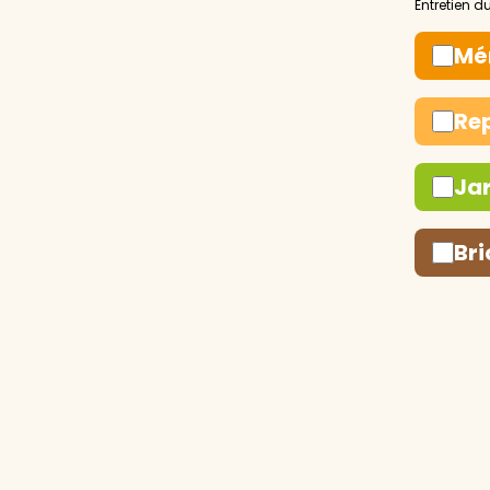
Mé
Re
Ja
Bri