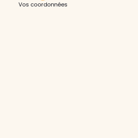
Vos coordonnées
z le
s
tre enfant
ts à
 agence