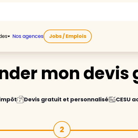
ides
Nos agences
Jobs / Emplois
der mon devis g
'impôt
Devis gratuit et personnalisé
CESU a
2