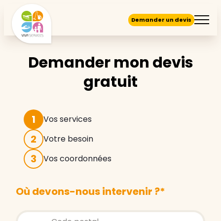
Demander un devis
Demander mon devis
gratuit
1
Vos services
2
Votre besoin
3
Vos coordonnées
Où devons-nous intervenir ?
*
Store locator global - Autocompletion
Rechercher