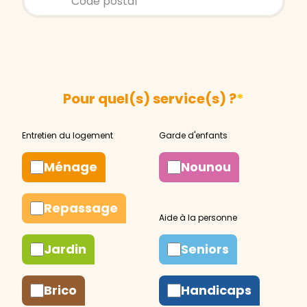
Pour quel(s) service(s) ?
*
Ménage
Nounou
Repassage
Jardin
Seniors
Brico
Handicaps