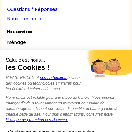
Questions / Réponses
Nous contacter
Nos services
Ménage
Repassage
Jardinage
Bricolage
Nounou
Seniors
Handicaps
© 2015 - 2026
VIVASERVICES
Tous droits réservés
Modifier vos préférences en matière de cookies