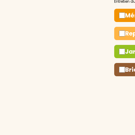
Mé
Re
Ja
Bri