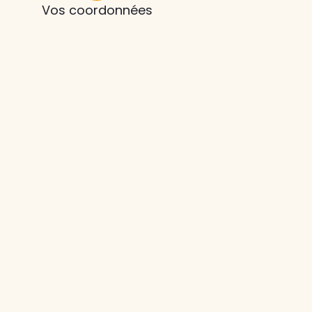
Vos coordonnées
z le
s
tre enfant
ts à
 agence