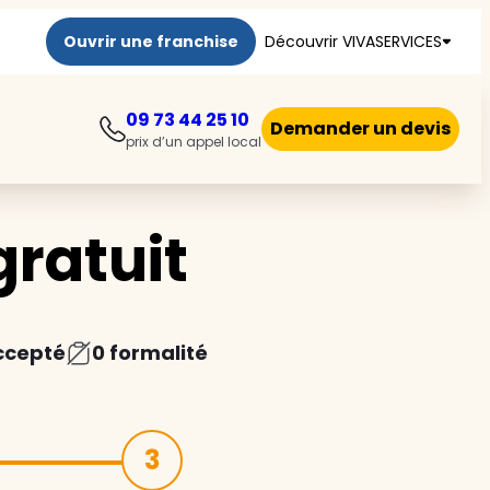
Ouvrir une franchise
Découvrir VIVASERVICES
09 73 44 25 10
Demander un devis
prix d’un appel local
ratuit
ccepté
0 formalité
3