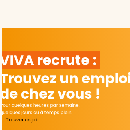
VIVA recrute :
Trouvez un emploi
de chez vous !
Pour quelques heures par semaine,
quelques jours ou à temps plein.
Trouver un job