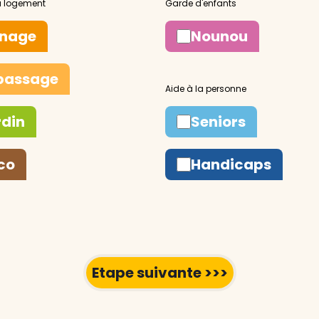
nage
Nounou
passage
rdin
Seniors
co
Handicaps