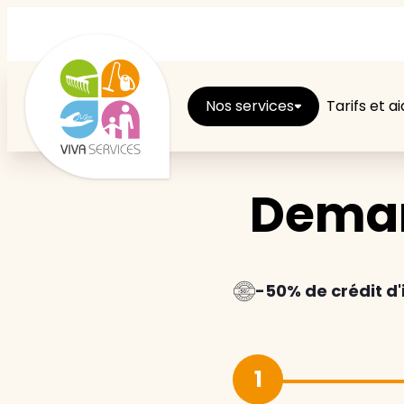
Nos services
Tarifs et a
Deman
Entretien du logement
Ménage
Repassage
-50% de crédit d
Jardin
1
Brico