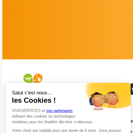
À propos
Em
Qui sommes-nous ?
Tr