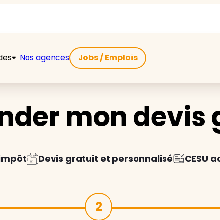
ides
Nos agences
Jobs / Emplois
der mon devis g
'impôt
Devis gratuit et personnalisé
CESU a
2