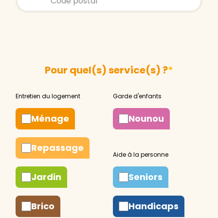
Pour quel(s) service(s) ?
*
Ménage
Nounou
Repassage
Jardin
Seniors
Brico
Handicaps