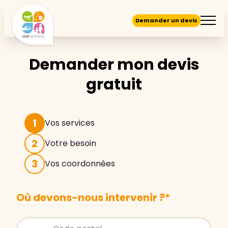
Demander un devis
Demander mon devis
gratuit
1
Vos services
2
Votre besoin
3
Vos coordonnées
Où devons-nous intervenir ?
*
Store locator global - Autocompletion
Rechercher