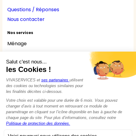
Questions / Réponses
Nous contacter
Nos services
Ménage
Repassage
Jardinage
Bricolage
Nounou
Seniors
Handicaps
© 2015 - 2026
VIVASERVICES
Tous droits réservés
Modifier vos préférences en matière de cookies