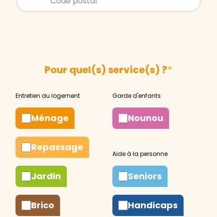
Pour quel(s) service(s) ?
*
Ménage
Nounou
Repassage
Jardin
Seniors
Brico
Handicaps