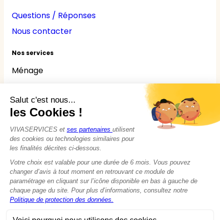
Questions / Réponses
Nous contacter
Nos services
Ménage
Repassage
Jardinage
Bricolage
Nounou
Seniors
Handicaps
© 2015 - 2026
VIVASERVICES
Tous droits réservés
Modifier vos préférences en matière de cookies