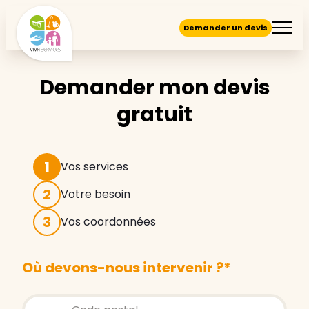
Demander un devis
Demander mon devis
gratuit
1
Vos services
2
Votre besoin
3
Vos coordonnées
Où devons-nous intervenir ?
*
Store locator global - Autocompletion
Rechercher