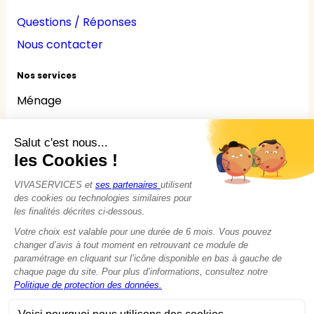
Questions / Réponses
Nous contacter
Nos services
Ménage
Repassage
Jardinage
Bricolage
Nounou
Seniors
Handicaps
© 2015 - 2026
VIVASERVICES
Tous droits réservés
Modifier vos préférences en matière de cookies