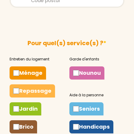
Pour quel(s) service(s) ?
*
Ménage
Nounou
Repassage
Jardin
Seniors
Brico
Handicaps