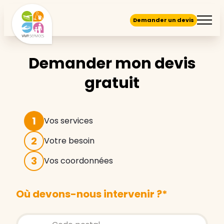
Demander un devis
Demander mon devis
gratuit
1
Vos services
2
Votre besoin
3
Vos coordonnées
Où devons-nous intervenir ?
*
Store locator global - Autocompletion
Rechercher