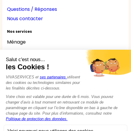
Questions / Réponses
Nous contacter
Nos services
Ménage
Repassage
Jardinage
Bricolage
Nounou
Seniors
Handicaps
© 2015 - 2026
VIVASERVICES
Tous droits réservés
Modifier vos préférences en matière de cookies