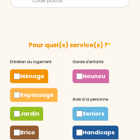
Pour quel(s) service(s) ?
*
Ménage
Nounou
Repassage
Jardin
Seniors
Brico
Handicaps