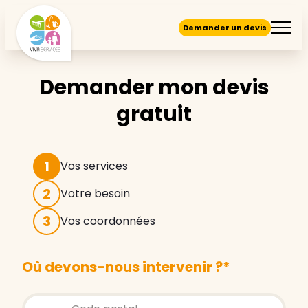
Demander un devis
Demander mon devis
gratuit
1
Vos services
2
Votre besoin
3
Vos coordonnées
Où devons-nous intervenir ?
*
Store locator global - Autocompletion
Rechercher