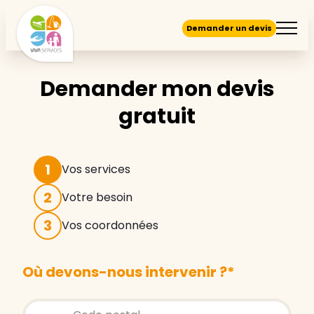
Demander un devis
Demander mon devis
gratuit
1
Vos services
2
Votre besoin
3
Vos coordonnées
Où devons-nous intervenir ?
*
Store locator global - Autocompletion
Rechercher