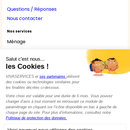
Questions / Réponses
Nous contacter
Nos services
Ménage
Repassage
Jardinage
Bricolage
Nounou
Seniors
Handicaps
© 2015 - 2026
VIVASERVICES
Tous droits réservés
Modifier vos préférences en matière de cookies