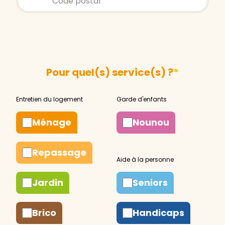
Pour quel(s) service(s) ?
*
Ménage
Nounou
Repassage
Jardin
Seniors
Brico
Handicaps