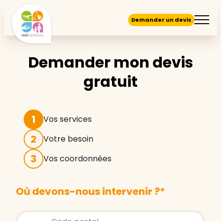
Demander un devis
Demander mon devis
gratuit
1
Vos services
2
Votre besoin
3
Vos coordonnées
Où devons-nous intervenir ?
*
Store locator global - Autocompletion
Rechercher