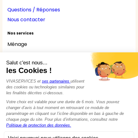
Questions / Réponses
Nous contacter
Nos services
Ménage
Repassage
Jardinage
Bricolage
Nounou
Seniors
Handicaps
© 2015 - 2026
VIVASERVICES
Tous droits réservés
Modifier vos préférences en matière de cookies