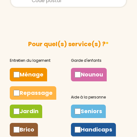
Pour quel(s) service(s) ?
*
Ménage
Nounou
Repassage
Jardin
Seniors
Brico
Handicaps