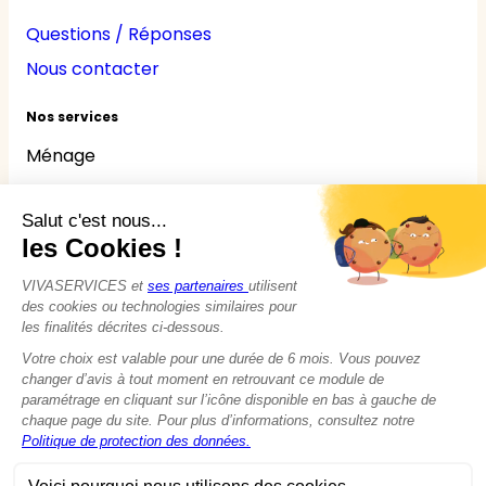
Questions / Réponses
Nous contacter
Nos services
Ménage
Repassage
Jardinage
Bricolage
Nounou
Seniors
Handicaps
© 2015 - 2026
VIVASERVICES
Tous droits réservés
Modifier vos préférences en matière de cookies