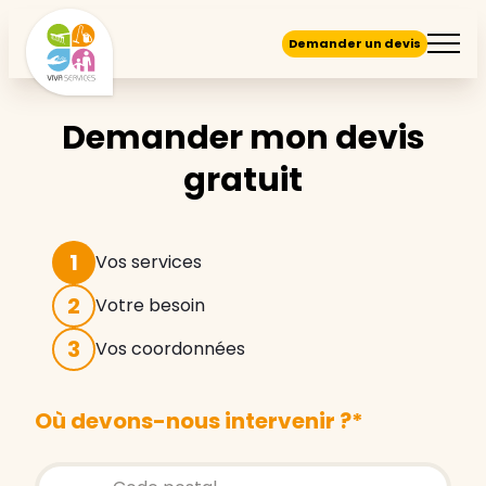
Demander un devis
Demander mon devis
gratuit
1
Vos services
2
Votre besoin
3
Vos coordonnées
Où devons-nous intervenir ?
*
Store locator global - Autocompletion
Rechercher