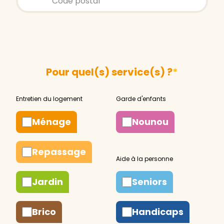
Pour quel(s) service(s) ?
*
Ménage
Nounou
Repassage
Jardin
Seniors
Brico
Handicaps