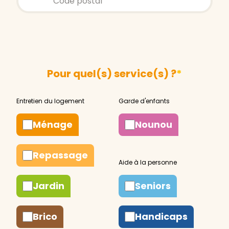
Pour quel(s) service(s) ?
*
Ménage
Nounou
Repassage
Jardin
Seniors
Brico
Handicaps