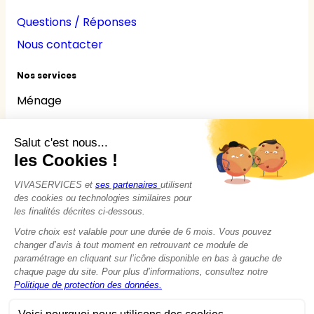
Questions / Réponses
Nous contacter
Nos services
Ménage
Repassage
Jardinage
Bricolage
Nounou
Seniors
Handicaps
© 2015 - 2026
VIVASERVICES
Tous droits réservés
Modifier vos préférences en matière de cookies