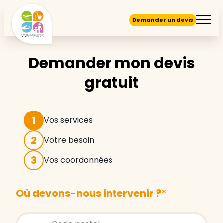
Demander un devis
Demander mon devis
gratuit
1
Vos services
2
Votre besoin
3
Vos coordonnées
Où devons-nous intervenir ?
*
Store locator global - Autocompletion
Rechercher