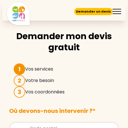
Demander un devis
Demander mon devis
gratuit
1
Vos services
2
Votre besoin
3
Vos coordonnées
Où devons-nous intervenir ?
*
Store locator global - Autocompletion
Rechercher