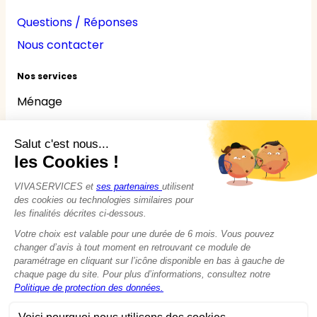
Questions / Réponses
Nous contacter
Nos services
Ménage
Repassage
Jardinage
Bricolage
Nounou
Seniors
Handicaps
© 2015 - 2026
VIVASERVICES
Tous droits réservés
Modifier vos préférences en matière de cookies