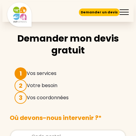
Demander un devis
Demander mon devis
gratuit
1
Vos services
2
Votre besoin
3
Vos coordonnées
Où devons-nous intervenir ?
*
Store locator global - Autocompletion
Rechercher