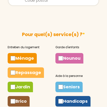
Pour quel(s) service(s) ?
*
Ménage
Nounou
Repassage
Jardin
Seniors
Brico
Handicaps