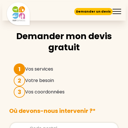
Demander un devis
Demander mon devis
gratuit
1
Vos services
2
Votre besoin
3
Vos coordonnées
Où devons-nous intervenir ?
*
Store locator global - Autocompletion
Rechercher