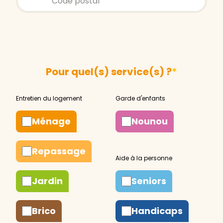
Pour quel(s) service(s) ?
*
Ménage
Nounou
Repassage
Jardin
Seniors
Brico
Handicaps