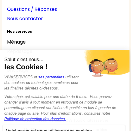
Questions / Réponses
Nous contacter
Nos services
Ménage
Repassage
Jardinage
Bricolage
Nounou
Seniors
Handicaps
© 2015 - 2026
VIVASERVICES
Tous droits réservés
Modifier vos préférences en matière de cookies