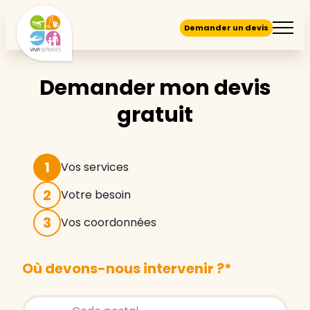
Demander un devis
Demander mon devis
gratuit
1
Vos services
2
Votre besoin
3
Vos coordonnées
Où devons-nous intervenir ?
*
Store locator global - Autocompletion
Rechercher