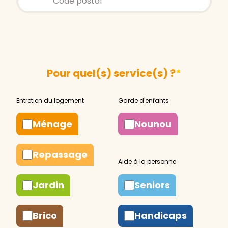
Pour quel(s) service(s) ?
*
Ménage
Nounou
Repassage
Jardin
Seniors
Brico
Handicaps