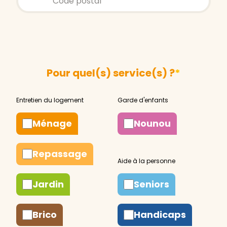
Pour quel(s) service(s) ?
*
Ménage
Nounou
Repassage
Jardin
Seniors
Brico
Handicaps