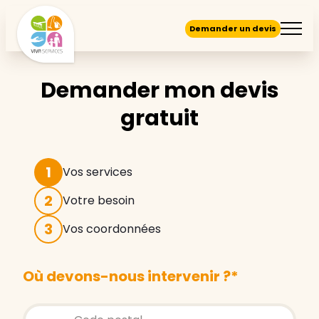
Demander un devis
Demander mon devis
gratuit
1
Vos services
2
Votre besoin
3
Vos coordonnées
Où devons-nous intervenir ?
*
Store locator global - Autocompletion
Rechercher