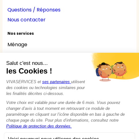
Questions / Réponses
Nous contacter
Nos services
Ménage
Repassage
Jardinage
Bricolage
Nounou
Seniors
Handicaps
© 2015 - 2026
VIVASERVICES
Tous droits réservés
Modifier vos préférences en matière de cookies