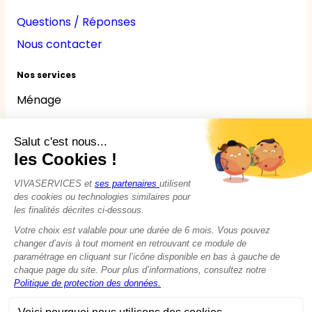
Questions / Réponses
Nous contacter
Nos services
Ménage
Repassage
Jardinage
Bricolage
Nounou
Seniors
Handicaps
© 2015 - 2026
VIVASERVICES
Tous droits réservés
Modifier vos préférences en matière de cookies