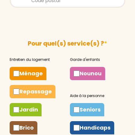
Pour quel(s) service(s) ?
*
Ménage
Nounou
Repassage
Jardin
Seniors
Brico
Handicaps