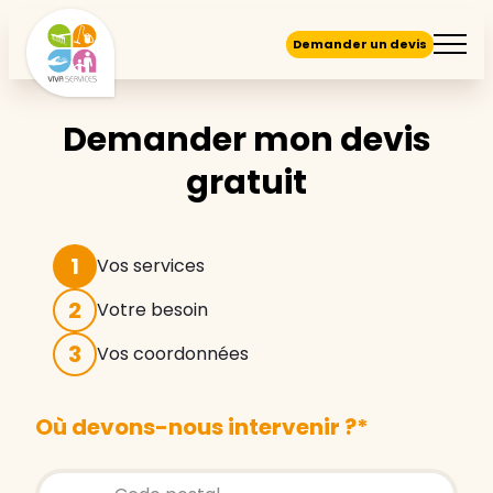
Demander un devis
Demander mon devis
gratuit
1
Vos services
2
Votre besoin
3
Vos coordonnées
Où devons-nous intervenir ?
*
Store locator global - Autocompletion
Rechercher