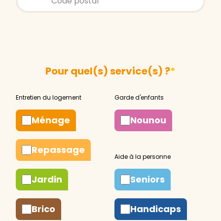
Pour quel(s) service(s) ?
*
Ménage
Nounou
Repassage
Jardin
Seniors
Brico
Handicaps