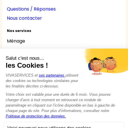
Questions / Réponses
Nous contacter
Nos services
Ménage
Repassage
Jardinage
Bricolage
Nounou
Seniors
Handicaps
© 2015 - 2026
VIVASERVICES
Tous droits réservés
Modifier vos préférences en matière de cookies