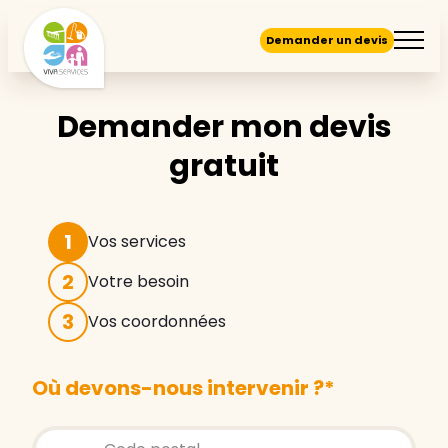
Demander un devis
Demander mon devis
gratuit
1
Vos services
2
Votre besoin
3
Vos coordonnées
Où devons-nous intervenir ?
*
Store locator global - Autocompletion
Rechercher