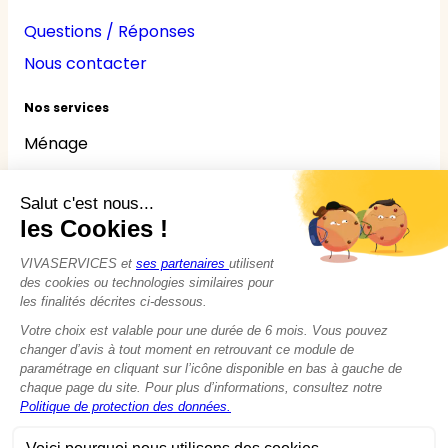
Questions / Réponses
Nous contacter
Nos services
Ménage
Repassage
Jardinage
Bricolage
Nounou
Seniors
Handicaps
© 2015 - 2026
VIVASERVICES
Tous droits réservés
Modifier vos préférences en matière de cookies