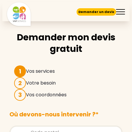
Demander un devis
Demander mon devis
gratuit
1
Vos services
2
Votre besoin
3
Vos coordonnées
Où devons-nous intervenir ?
*
Store locator global - Autocompletion
Rechercher