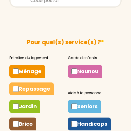
Pour quel(s) service(s) ?
*
Ménage
Nounou
Repassage
Jardin
Seniors
Brico
Handicaps