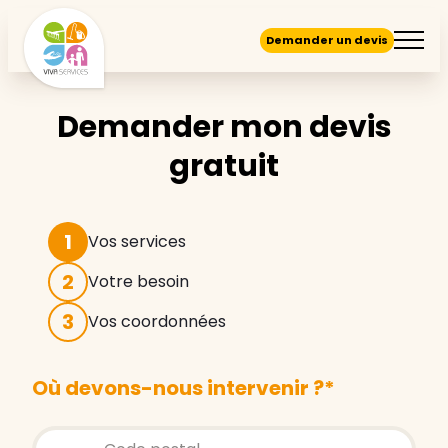
Demander un devis
Demander mon devis
gratuit
1
Vos services
2
Votre besoin
3
Vos coordonnées
Où devons-nous intervenir ?
*
Store locator global - Autocompletion
Rechercher