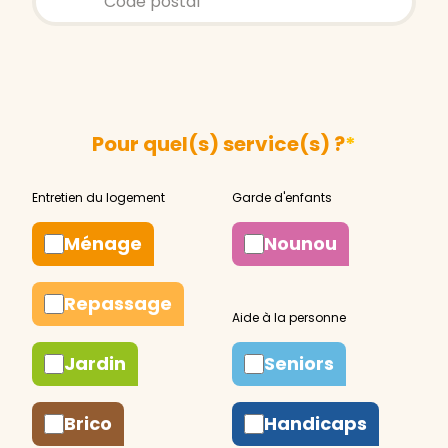
Pour quel(s) service(s) ?
*
Ménage
Nounou
Repassage
Jardin
Seniors
Brico
Handicaps