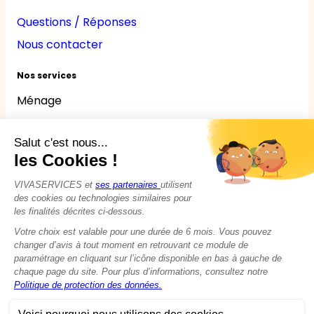
Questions / Réponses
Nous contacter
Nos services
Ménage
Repassage
Jardinage
Bricolage
Nounou
Seniors
Handicaps
© 2015 - 2026
VIVASERVICES
Tous droits réservés
Modifier vos préférences en matière de cookies