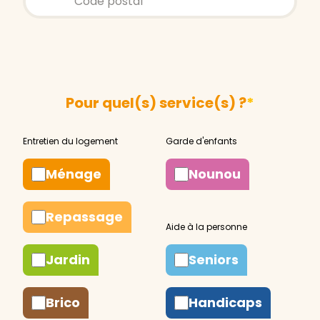
Pour quel(s) service(s) ?
*
Ménage
Nounou
Repassage
Jardin
Seniors
Brico
Handicaps