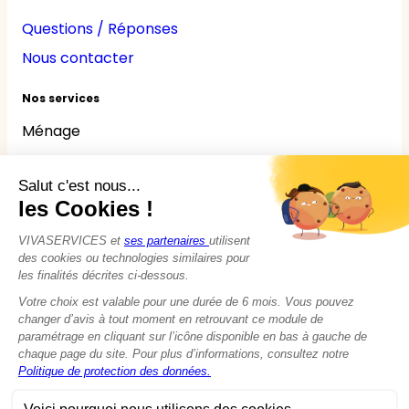
Questions / Réponses
Nous contacter
Nos services
Ménage
Repassage
Jardinage
Bricolage
Nounou
Seniors
Handicaps
© 2015 - 2026
VIVASERVICES
Tous droits réservés
Modifier vos préférences en matière de cookies