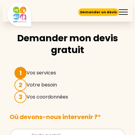
Demander un devis
Demander mon devis
gratuit
1
Vos services
2
Votre besoin
3
Vos coordonnées
Où devons-nous intervenir ?
*
Store locator global - Autocompletion
Rechercher