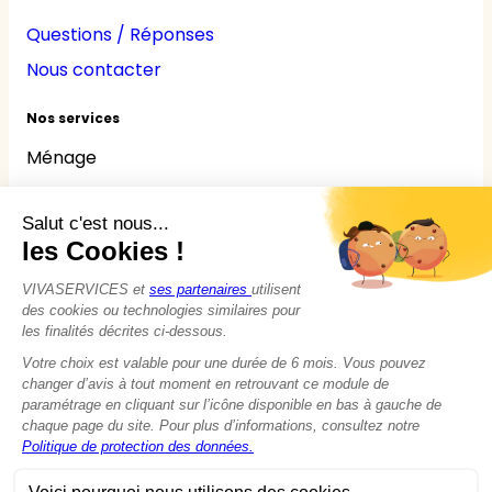
Questions / Réponses
Nous contacter
Nos services
Ménage
Repassage
Jardinage
Bricolage
Nounou
Seniors
Handicaps
© 2015 - 2026
VIVASERVICES
Tous droits réservés
Modifier vos préférences en matière de cookies