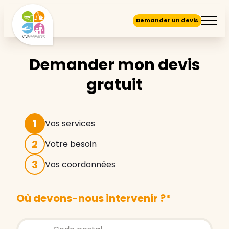
Demander un devis
Demander mon devis
gratuit
1
Vos services
2
Votre besoin
3
Vos coordonnées
Où devons-nous intervenir ?
*
Store locator global - Autocompletion
Rechercher