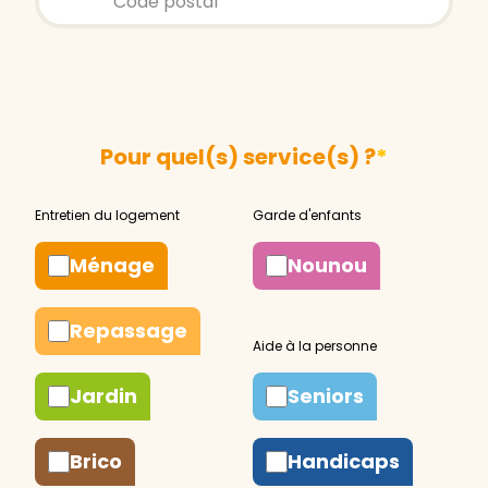
Pour quel(s) service(s) ?
*
Ménage
Nounou
Repassage
Jardin
Seniors
Brico
Handicaps