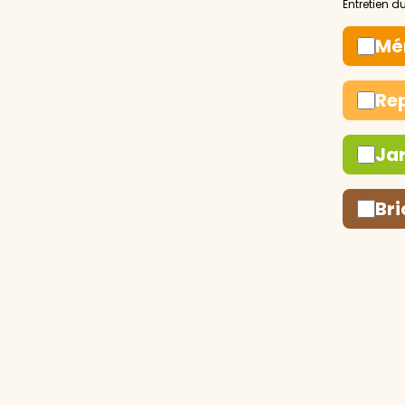
Mé
Re
Ja
Bri