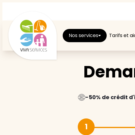
Nos services
Tarifs et a
Deman
Entretien du logement
Ménage
Repassage
-50% de crédit d
Jardin
1
Brico