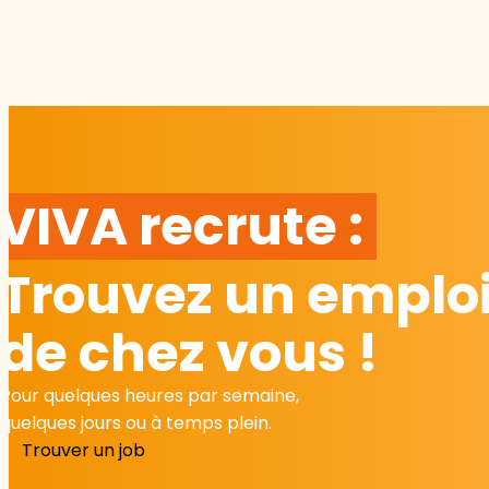
VIVA recrute :
Trouvez un emploi
de chez vous !
Pour quelques heures par semaine,
quelques jours ou à temps plein.
Trouver un job