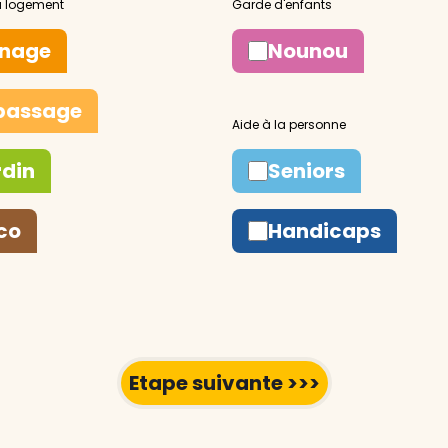
nage
Nounou
passage
rdin
Seniors
co
Handicaps