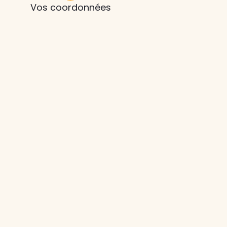
Vos coordonnées
z le
s
tre enfant
ts à
 agence