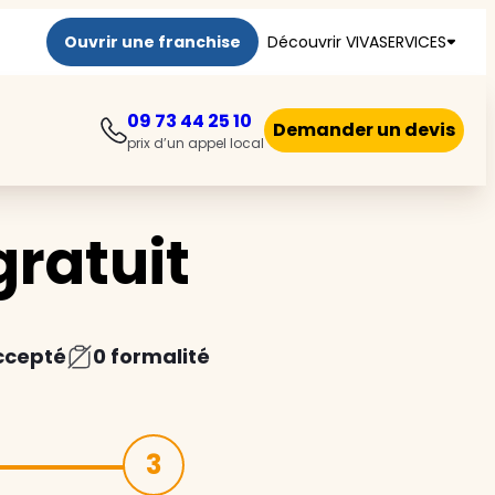
Ouvrir une franchise
Découvrir VIVASERVICES
09 73 44 25 10
Demander un devis
prix d’un appel local
ratuit
ccepté
0 formalité
3