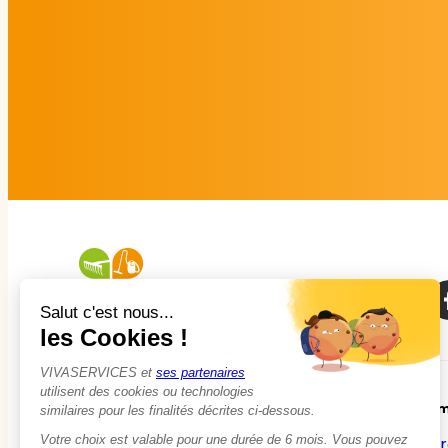
À propos
Em
Qui sommes-nous ?
Tr