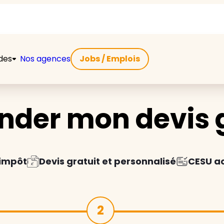
ides
Nos agences
Jobs / Emplois
der mon devis g
'impôt
Devis gratuit et personnalisé
CESU a
2