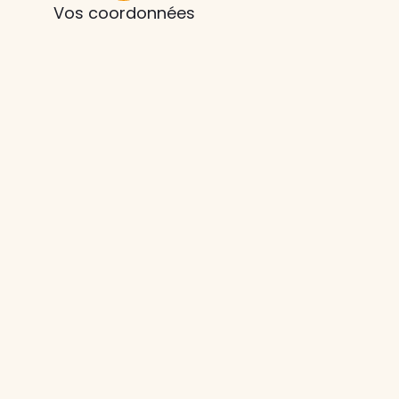
Vos coordonnées
z le
s
tre enfant
ts à
 agence