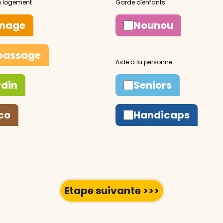
nage
Nounou
passage
rdin
Seniors
co
Handicaps