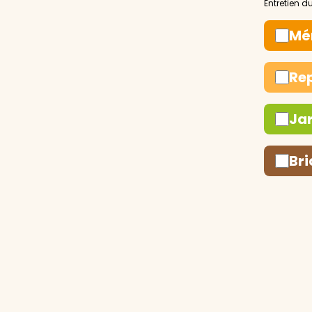
Mé
Re
Ja
Bri