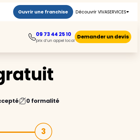
Ouvrir une franchise
Découvrir VIVASERVICES
09 73 44 25 10
Demander un devis
prix d’un appel local
ratuit
ccepté
0 formalité
3