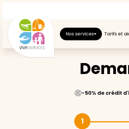
Nos services
Tarifs et a
Deman
Entretien du logement
Ménage
Repassage
-50% de crédit d
Jardin
1
Brico