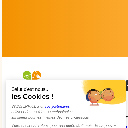
À propos
Em
Qui sommes-nous ?
Tr