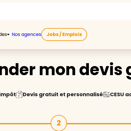
ides
Nos agences
Jobs / Emplois
der mon devis g
'impôt
Devis gratuit et personnalisé
CESU a
2