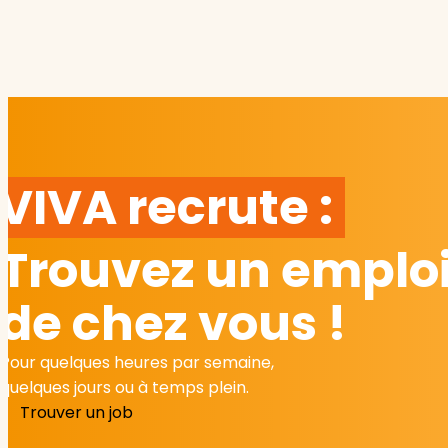
VIVA recrute :
Trouvez un emploi
de chez vous !
Pour quelques heures par semaine,
quelques jours ou à temps plein.
Trouver un job