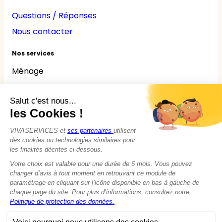
Questions / Réponses
Nous contacter
Nos services
Ménage
Repassage
Jardinage
Bricolage
Nounou
Seniors
Handicaps
© 2015 - 2026
VIVASERVICES
Tous droits réservés
Modifier vos préférences en matière de cookies