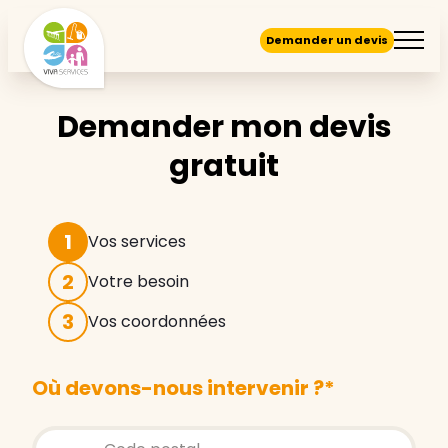
Demander un devis
Demander mon devis
gratuit
1
Vos services
2
Votre besoin
3
Vos coordonnées
Où devons-nous intervenir ?
*
Store locator global - Autocompletion
Rechercher