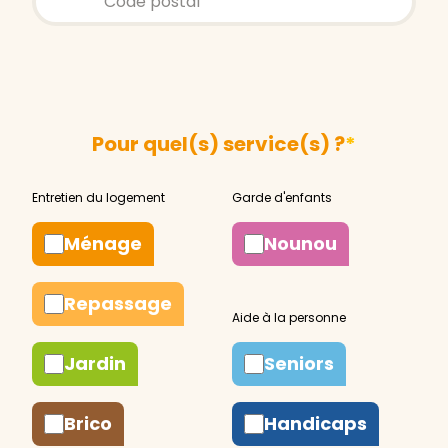
Pour quel(s) service(s) ?
*
Ménage
Nounou
Repassage
Jardin
Seniors
Brico
Handicaps