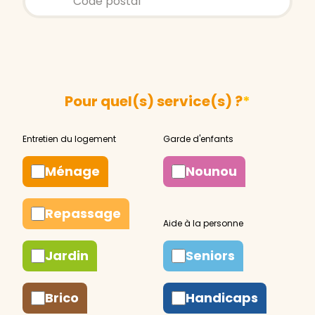
Pour quel(s) service(s) ?
*
Ménage
Nounou
Repassage
Jardin
Seniors
Brico
Handicaps