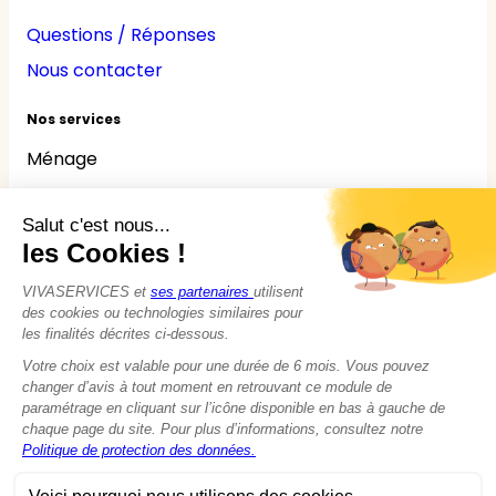
Questions / Réponses
Nous contacter
Nos services
Ménage
Repassage
Jardinage
Bricolage
Nounou
Seniors
Handicaps
© 2015 - 2026
VIVASERVICES
Tous droits réservés
Modifier vos préférences en matière de cookies