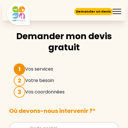
Demander un devis
Demander mon devis
gratuit
1
Vos services
2
Votre besoin
3
Vos coordonnées
Où devons-nous intervenir ?
*
Store locator global - Autocompletion
Rechercher