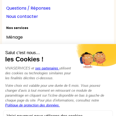
Questions / Réponses
Nous contacter
Nos services
Ménage
Repassage
Jardinage
Bricolage
Nounou
Seniors
Handicaps
© 2015 - 2026
VIVASERVICES
Tous droits réservés
Modifier vos préférences en matière de cookies