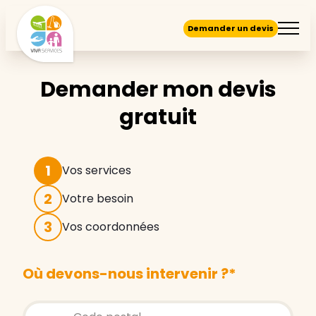
Demander un devis
Demander mon devis
gratuit
1
Vos services
2
Votre besoin
3
Vos coordonnées
Où devons-nous intervenir ?
*
Store locator global - Autocompletion
Rechercher