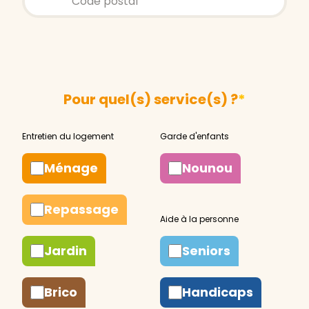
Pour quel(s) service(s) ?
*
Ménage
Nounou
Repassage
Jardin
Seniors
Brico
Handicaps