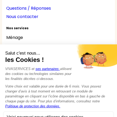
Questions / Réponses
Nous contacter
Nos services
Ménage
Repassage
Jardinage
Bricolage
Nounou
Seniors
Handicaps
© 2015 - 2026
VIVASERVICES
Tous droits réservés
Modifier vos préférences en matière de cookies