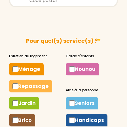
Pour quel(s) service(s) ?
*
Ménage
Nounou
Repassage
Jardin
Seniors
Brico
Handicaps