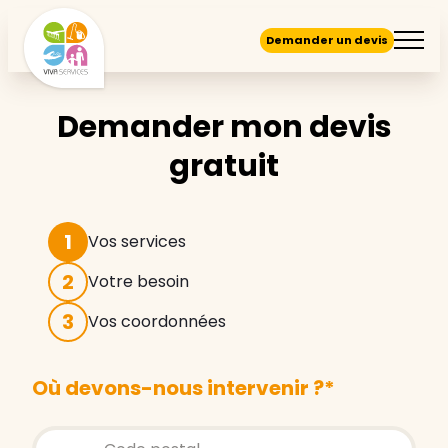
Demander un devis
Demander mon devis
gratuit
1
Vos services
2
Votre besoin
3
Vos coordonnées
Où devons-nous intervenir ?
*
Store locator global - Autocompletion
Rechercher