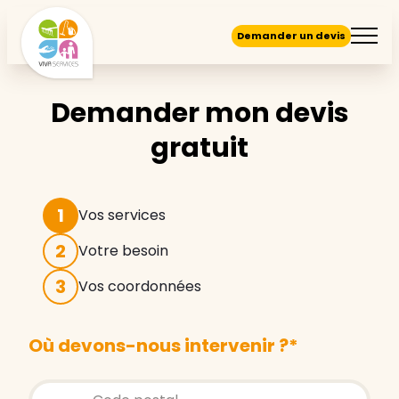
Demander un devis
Demander mon devis
gratuit
1
Vos services
2
Votre besoin
3
Vos coordonnées
Où devons-nous intervenir ?
*
Store locator global - Autocompletion
Rechercher