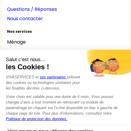
Questions / Réponses
Nous contacter
Nos services
Ménage
Repassage
Jardinage
Bricolage
Nounou
Seniors
Handicaps
© 2015 - 2026
VIVASERVICES
Tous droits réservés
Modifier vos préférences en matière de cookies