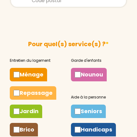
Pour quel(s) service(s) ?
*
Ménage
Nounou
Repassage
Jardin
Seniors
Brico
Handicaps