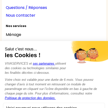
Questions / Réponses
Nous contacter
Nos services
Ménage
Repassage
Jardinage
Bricolage
Nounou
Seniors
Handicaps
© 2015 - 2026
VIVASERVICES
Tous droits réservés
Modifier vos préférences en matière de cookies