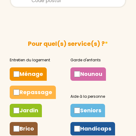
Pour quel(s) service(s) ?
*
Ménage
Nounou
Repassage
Jardin
Seniors
Brico
Handicaps