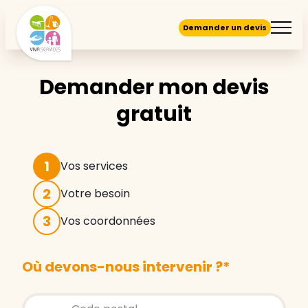
Demander un devis
Demander mon devis
gratuit
1
Vos services
2
Votre besoin
3
Vos coordonnées
Où devons-nous intervenir ?
*
Store locator global - Autocompletion
Rechercher