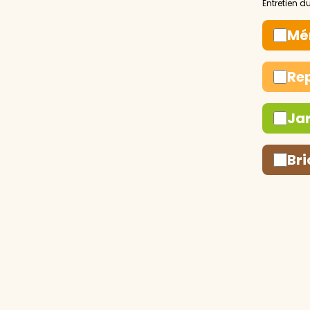
Mé
Re
Ja
Bri