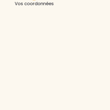
Vos coordonnées
z le
s
tre enfant
ts à
 agence