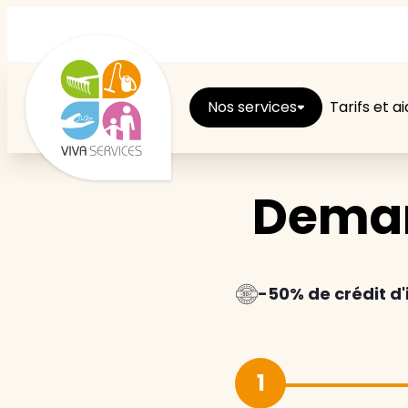
Nos services
Tarifs et a
Deman
Entretien du logement
Ménage
Repassage
-50% de crédit d
Jardin
1
Brico