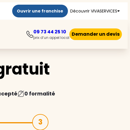
Ouvrir une franchise
Découvrir VIVASERVICES
09 73 44 25 10
Demander un devis
prix d’un appel local
ratuit
ccepté
0 formalité
3