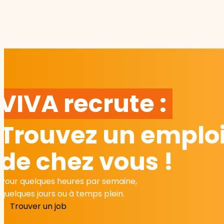
VIVA recrute :
Trouvez un emploi
de chez vous !
Pour quelques heures par semaine,
quelques jours ou à temps plein.
Trouver un job