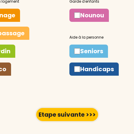
nage
Nounou
passage
rdin
Seniors
co
Handicaps