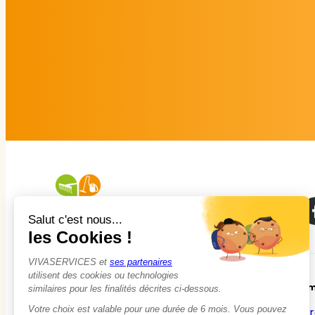
À propos
Em
Qui sommes-nous ?
Tr