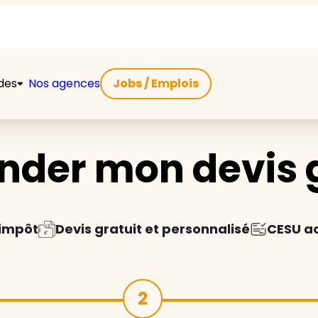
ides
Nos agences
Jobs / Emplois
der mon devis g
'impôt
Devis gratuit et personnalisé
CESU a
2