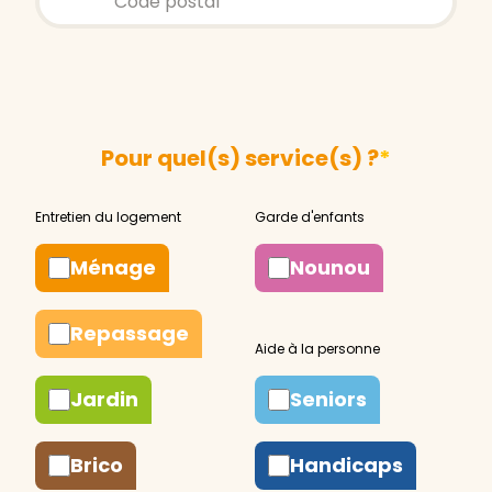
Pour quel(s) service(s) ?
*
Ménage
Nounou
Repassage
Jardin
Seniors
Brico
Handicaps