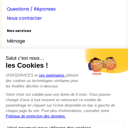
Questions / Réponses
Nous contacter
Nos services
Ménage
Repassage
Jardinage
Bricolage
Nounou
Seniors
Handicaps
© 2015 - 2026
VIVASERVICES
Tous droits réservés
Modifier vos préférences en matière de cookies