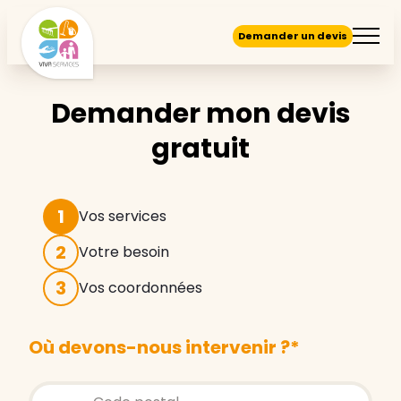
Demander un devis
Demander mon devis
gratuit
1
Vos services
2
Votre besoin
3
Vos coordonnées
Où devons-nous intervenir ?
*
Store locator global - Autocompletion
Rechercher