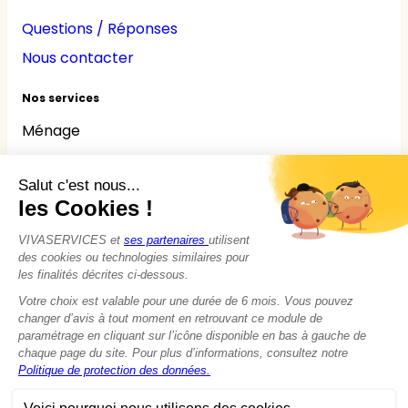
Questions / Réponses
Nous contacter
Nos services
Ménage
Repassage
Jardinage
Bricolage
Nounou
Seniors
Handicaps
© 2015 - 2026
VIVASERVICES
Tous droits réservés
Modifier vos préférences en matière de cookies