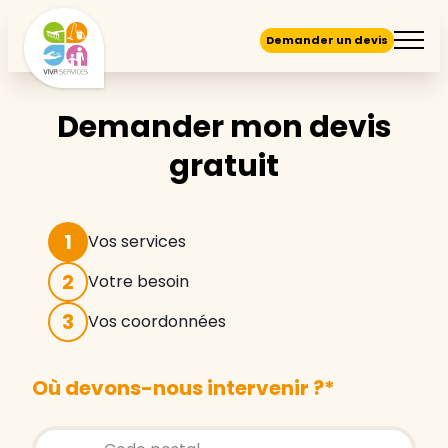
Demander un devis
Demander mon devis
gratuit
1
Vos services
2
Votre besoin
3
Vos coordonnées
Où devons-nous intervenir ?
*
Store locator global - Autocompletion
Rechercher