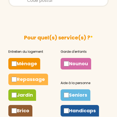
Pour quel(s) service(s) ?
*
Ménage
Nounou
Repassage
Jardin
Seniors
Brico
Handicaps