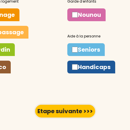
nage
Nounou
passage
rdin
Seniors
co
Handicaps