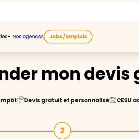
ides
Nos agences
Jobs / Emplois
der mon devis g
'impôt
Devis gratuit et personnalisé
CESU a
2