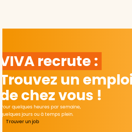
VIVA recrute :
Trouvez un emploi
de chez vous !
Pour quelques heures par semaine,
quelques jours ou à temps plein.
Trouver un job