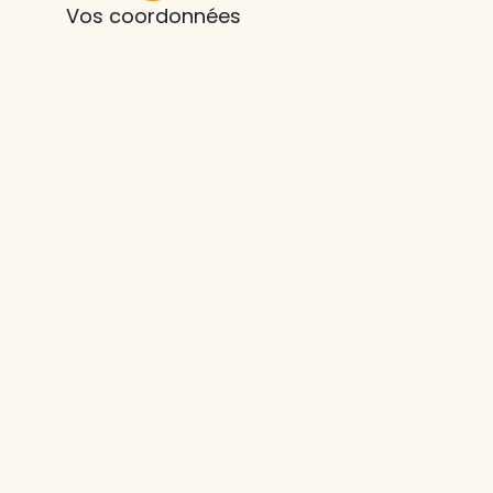
Vos coordonnées
z le
s
tre enfant
ts à
 agence