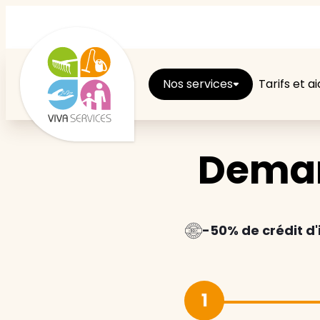
Nos services
Tarifs et a
Deman
Entretien du logement
Ménage
Repassage
-50% de crédit d
Jardin
1
Brico