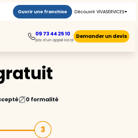
Ouvrir une franchise
Découvrir VIVASERVICES
09 73 44 25 10
Demander un devis
prix d’un appel local
ratuit
ccepté
0 formalité
3