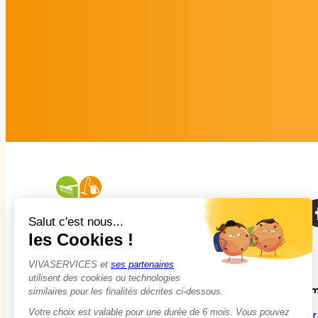
À propos
Em
Qui sommes-nous ?
Tr