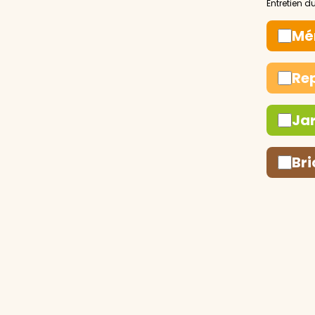
Mé
Re
Ja
Bri