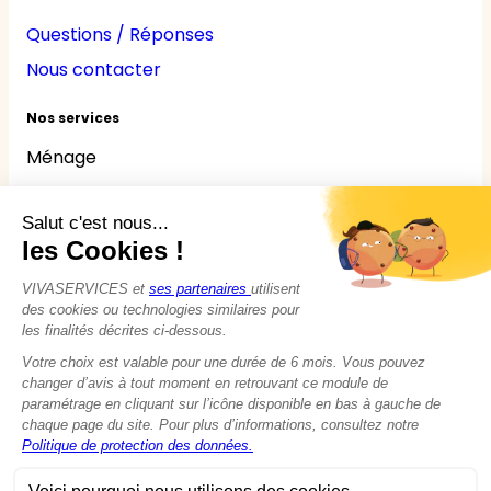
Questions / Réponses
Nous contacter
Nos services
Ménage
Repassage
Jardinage
Bricolage
Nounou
Seniors
Handicaps
© 2015 - 2026
VIVASERVICES
Tous droits réservés
Modifier vos préférences en matière de cookies