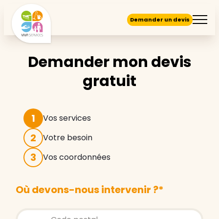
Demander un devis
Demander mon devis
gratuit
1
Vos services
2
Votre besoin
3
Vos coordonnées
Où devons-nous intervenir ?
*
Store locator global - Autocompletion
Rechercher