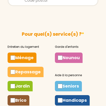
Pour quel(s) service(s) ?
*
Ménage
Nounou
Repassage
Jardin
Seniors
Brico
Handicaps