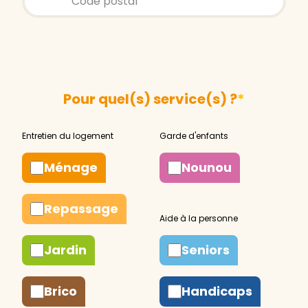
Pour quel(s) service(s) ?
*
Ménage
Nounou
Repassage
Jardin
Seniors
Brico
Handicaps