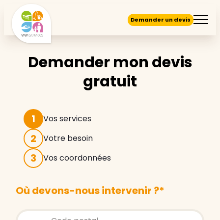
Demander un devis
Demander mon devis
gratuit
1
Vos services
2
Votre besoin
3
Vos coordonnées
Où devons-nous intervenir ?
*
Store locator global - Autocompletion
Rechercher