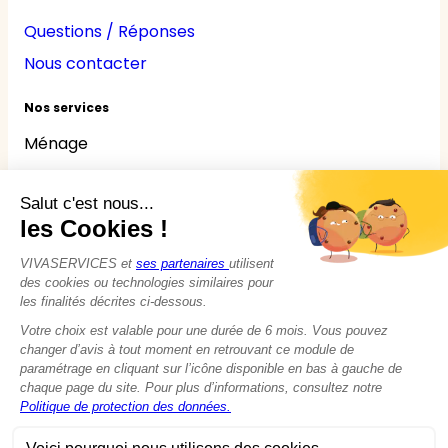
Questions / Réponses
Nous contacter
Nos services
Ménage
Repassage
Jardinage
Bricolage
Nounou
Seniors
Handicaps
© 2015 - 2026
VIVASERVICES
Tous droits réservés
Modifier vos préférences en matière de cookies