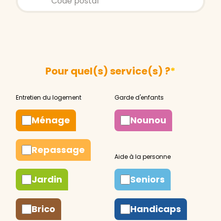
Pour quel(s) service(s) ?
*
Ménage
Nounou
Repassage
Jardin
Seniors
Brico
Handicaps