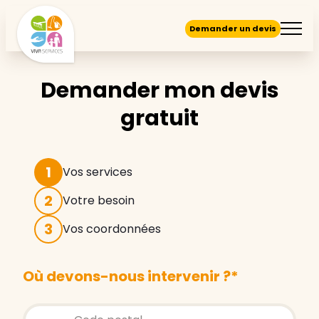
Demander un devis
Demander mon devis
gratuit
1
Vos services
2
Votre besoin
3
Vos coordonnées
Où devons-nous intervenir ?
*
Store locator global - Autocompletion
Rechercher