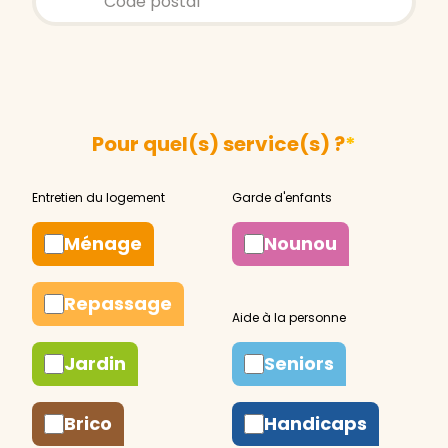
Pour quel(s) service(s) ?
*
Ménage
Nounou
Repassage
Jardin
Seniors
Brico
Handicaps