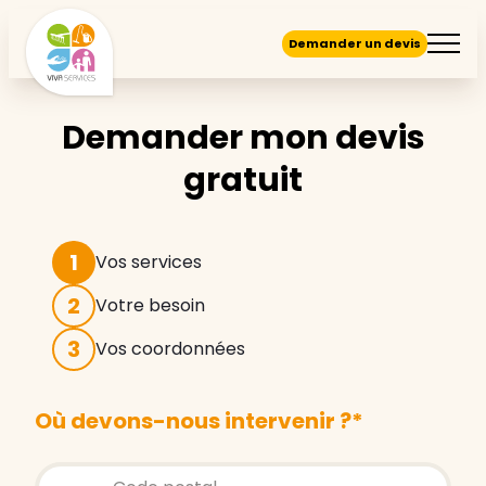
Demander un devis
Demander mon devis
gratuit
1
Vos services
2
Votre besoin
3
Vos coordonnées
Où devons-nous intervenir ?
*
Store locator global - Autocompletion
Rechercher