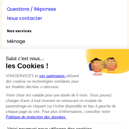
Questions / Réponses
Nous contacter
Nos services
Ménage
Repassage
Jardinage
Bricolage
Nounou
Seniors
Handicaps
© 2015 - 2026
VIVASERVICES
Tous droits réservés
Modifier vos préférences en matière de cookies