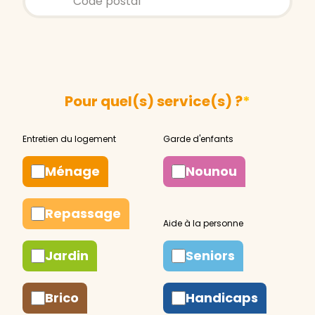
Pour quel(s) service(s) ?
*
Ménage
Nounou
Repassage
Jardin
Seniors
Brico
Handicaps