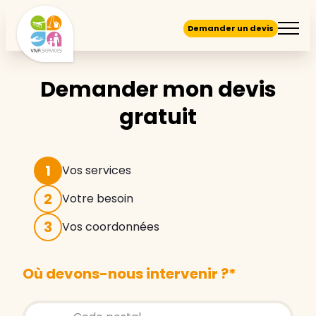
Demander un devis
Demander mon devis
gratuit
1
Vos services
2
Votre besoin
3
Vos coordonnées
Où devons-nous intervenir ?
*
Store locator global - Autocompletion
Rechercher