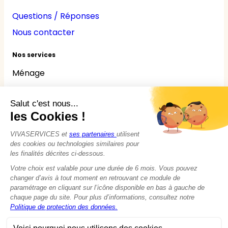
Questions / Réponses
Nous contacter
Nos services
Ménage
Repassage
Jardinage
Bricolage
Nounou
Seniors
Handicaps
© 2015 - 2026
VIVASERVICES
Tous droits réservés
Modifier vos préférences en matière de cookies