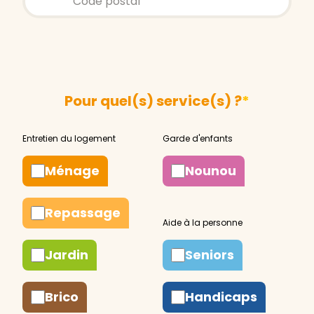
Pour quel(s) service(s) ?
*
Ménage
Nounou
Repassage
Jardin
Seniors
Brico
Handicaps