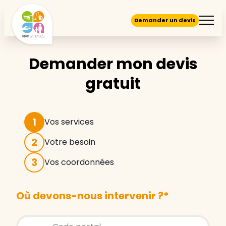
Demander un devis
Demander mon devis
gratuit
1
Vos services
2
Votre besoin
3
Vos coordonnées
Où devons-nous intervenir ?
*
Store locator global - Autocompletion
Rechercher