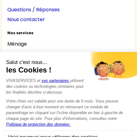
Questions / Réponses
Nous contacter
Nos services
Ménage
Repassage
Jardinage
Bricolage
Nounou
Seniors
Handicaps
© 2015 - 2026
VIVASERVICES
Tous droits réservés
Modifier vos préférences en matière de cookies