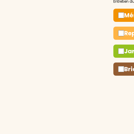
Mé
Re
Ja
Bri