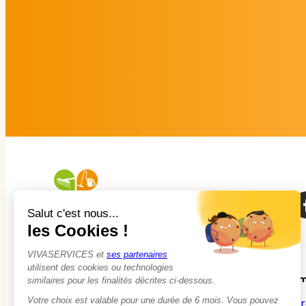
À propos
Em
Qui sommes-nous ?
Tr