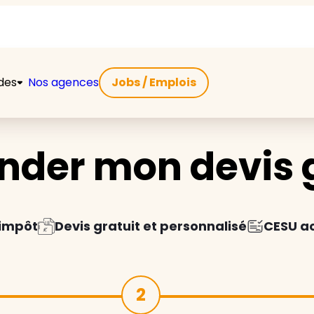
ides
Nos agences
Jobs / Emplois
der mon devis g
'impôt
Devis gratuit et personnalisé
CESU a
2