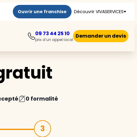
Ouvrir une franchise
Découvrir VIVASERVICES
09 73 44 25 10
Demander un devis
prix d’un appel local
ratuit
ccepté
0 formalité
3