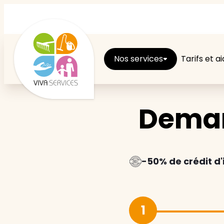
Nos services
Tarifs et a
Deman
Entretien du logement
Ménage
Repassage
-50% de crédit d
Jardin
1
Brico