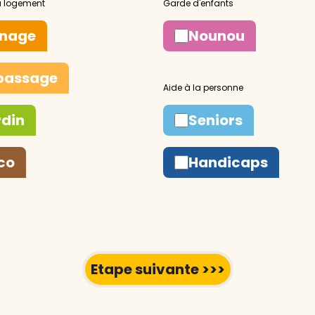
nage
Nounou
passage
rdin
Seniors
co
Handicaps