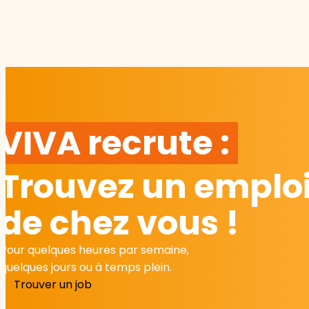
VIVA recrute :
Trouvez un emploi
de chez vous !
Pour quelques heures par semaine,
quelques jours ou à temps plein.
Trouver un job