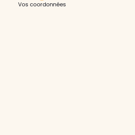
Vos coordonnées
z le
s
tre enfant
ts à
 agence